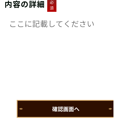
内容の詳細
必
須