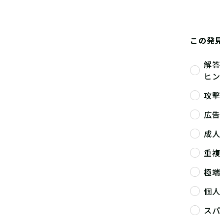
この発
解
ヒ
攻
広
成
重
極
個
ス