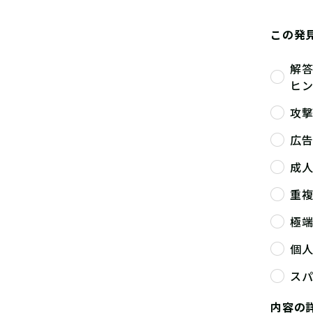
この発
解
ヒ
攻
広
成
重
極
個
ス
内容の