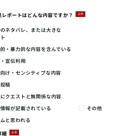
見レポートはどんな内容ですか？
必須
答のネタバレ、または大きな
ント
撃的・暴力的な内容を含んでいる
告・宣伝利用
人向け・センシティブな内容
複投稿
端にクエストと無関係な内容
人情報が記載されている
その他
パムと思われる
詳細
必須