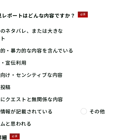
見レポートはどんな内容ですか？
必須
答のネタバレ、または大きな
ント
撃的・暴力的な内容を含んでいる
告・宣伝利用
人向け・センシティブな内容
複投稿
端にクエストと無関係な内容
人情報が記載されている
その他
パムと思われる
詳細
必須