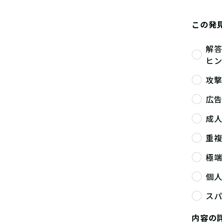
この発
解
ヒ
攻
広
成
重
極
個
ス
内容の