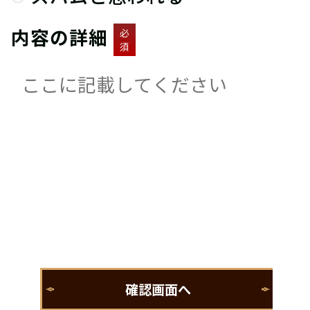
内容の詳細
必
須