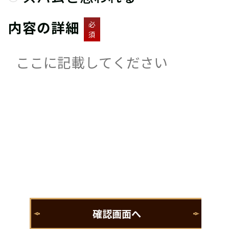
内容の詳細
必
須