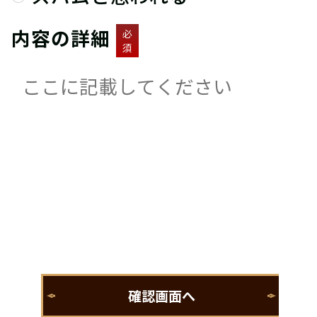
内容の詳細
必
須