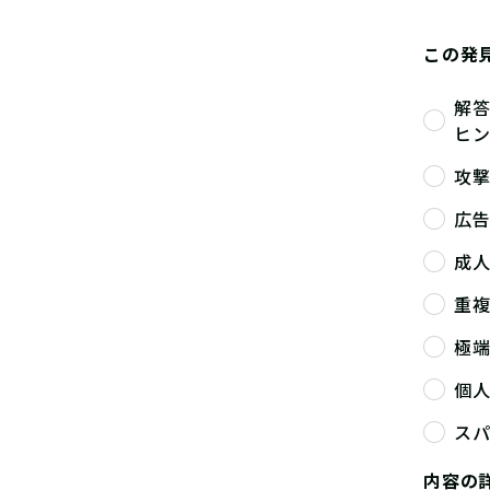
この発
解
ヒ
攻
広
成
重
極
個
ス
内容の