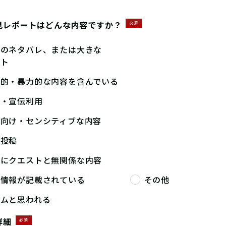
見レポートはどんな内容ですか？
必須
答のネタバレ、または大きな
ント
撃的・暴力的な内容を含んでいる
告・宣伝利用
人向け・センシティブな内容
複投稿
端にクエストと無関係な内容
人情報が記載されている
その他
パムと思われる
詳細
必須