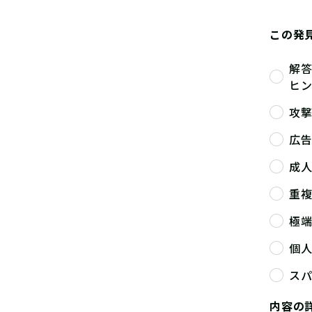
この発
解
ヒ
攻
広
成
重
極
個
ス
内容の