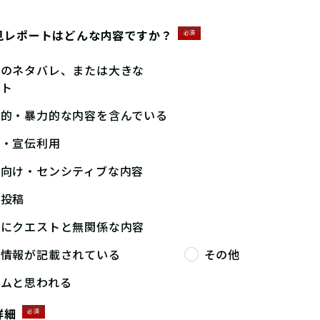
見レポートはどんな内容ですか？
必須
答のネタバレ、または大きな
ント
撃的・暴力的な内容を含んでいる
告・宣伝利用
人向け・センシティブな内容
複投稿
端にクエストと無関係な内容
人情報が記載されている
その他
パムと思われる
詳細
必須