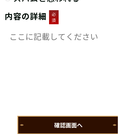
内容の詳細
必
須