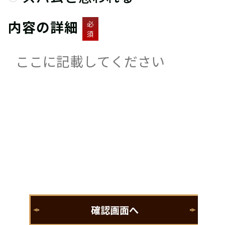
内容の詳細
必
須