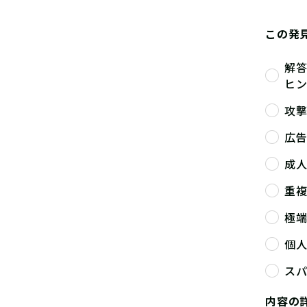
この発
解
ヒ
攻
広
成
重
極
個
ス
内容の