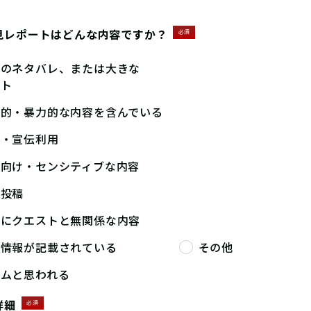
見レポートはどんな内容ですか？
必須
答のネタバレ、または大きな
ント
撃的・暴力的な内容を含んでいる
告・宣伝利用
人向け・センシティブな内容
複投稿
端にクエストと無関係な内容
人情報が記載されている
その他
パムと思われる
詳細
必須