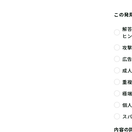
この発
解
ヒ
攻
広
成
重
極
個
ス
内容の