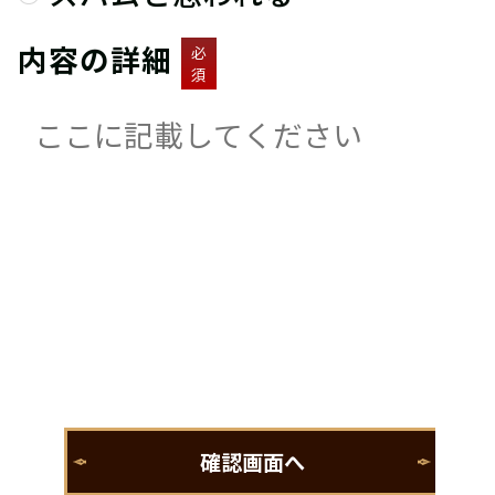
内容の詳細
必
須