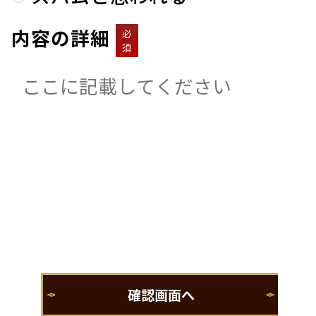
内容の詳細
必
須