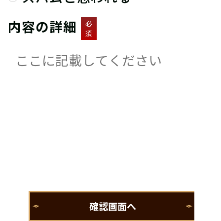
内容の詳細
必
須