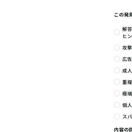
この発
解
ヒ
攻
広
成
重
極
個
ス
内容の