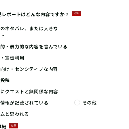
見レポートはどんな内容ですか？
必須
答のネタバレ、または大きな
ント
撃的・暴力的な内容を含んでいる
告・宣伝利用
人向け・センシティブな内容
複投稿
端にクエストと無関係な内容
人情報が記載されている
その他
パムと思われる
詳細
必須