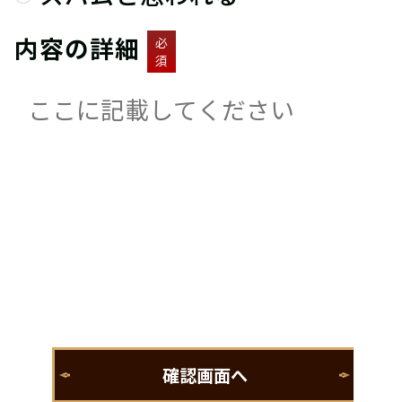
内容の詳細
必
須