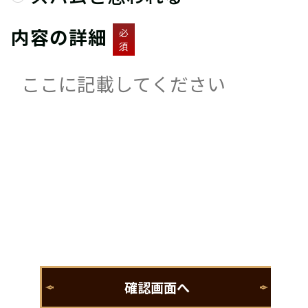
内容の詳細
必
須