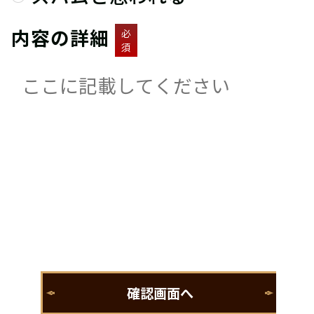
内容の詳細
必
須