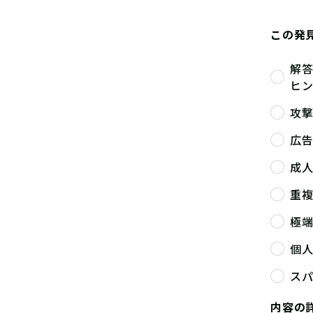
この発
解
ヒ
攻
広
成
重
極
個
ス
内容の