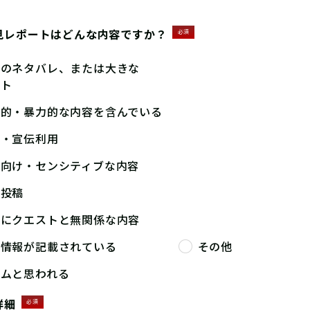
見レポートはどんな内容ですか？
必須
答のネタバレ、または大きな
ント
撃的・暴力的な内容を含んでいる
告・宣伝利用
人向け・センシティブな内容
複投稿
端にクエストと無関係な内容
人情報が記載されている
その他
パムと思われる
詳細
必須