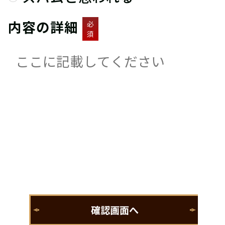
内容の詳細
必
須