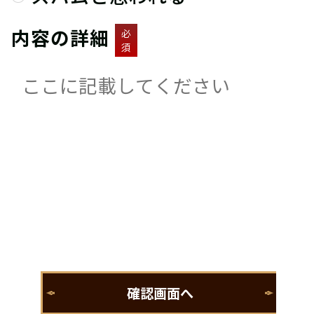
内容の詳細
必
須