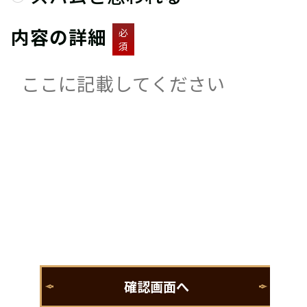
内容の詳細
必
須