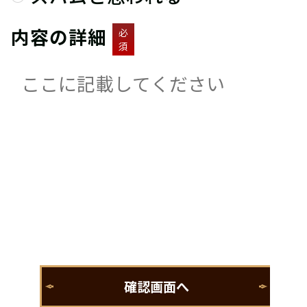
内容の詳細
必
須