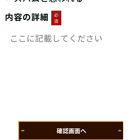
内容の詳細
必
須