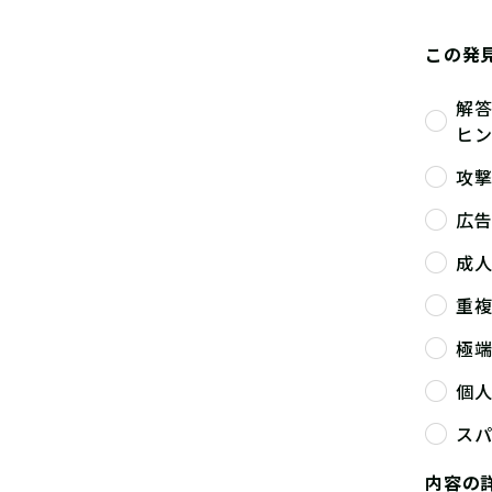
この発
解
ヒ
攻
広
成
重
極
個
ス
内容の