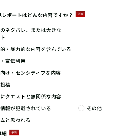
見レポートはどんな内容ですか？
必須
答のネタバレ、または大きな
ント
撃的・暴力的な内容を含んでいる
告・宣伝利用
人向け・センシティブな内容
複投稿
端にクエストと無関係な内容
人情報が記載されている
その他
パムと思われる
詳細
必須