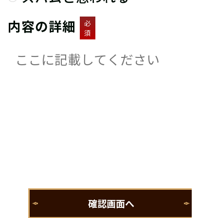
内容の詳細
必
須