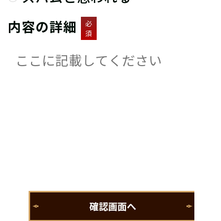
内容の詳細
必
須