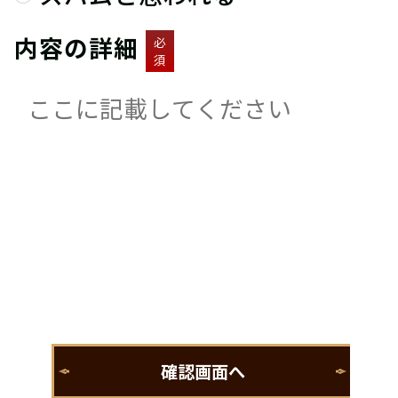
内容の詳細
必
須