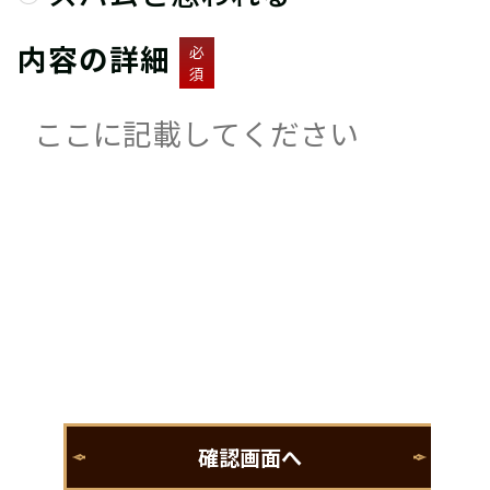
内容の詳細
必
須