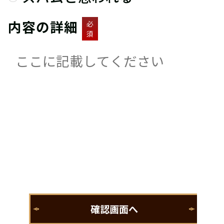
内容の詳細
必
須