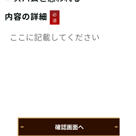
内容の詳細
必
須