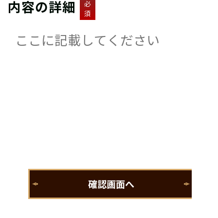
内容の詳細
必
須