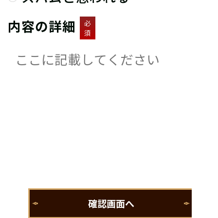
内容の詳細
必
須