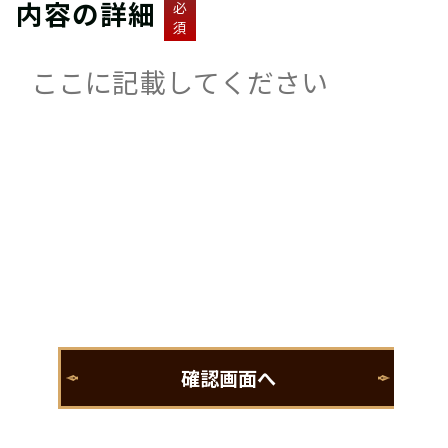
内容の詳細
必
須