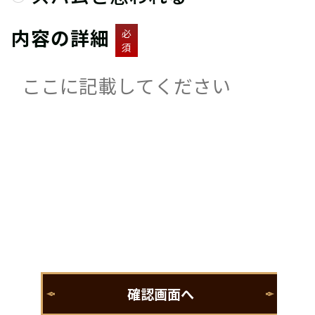
内容の詳細
必
須