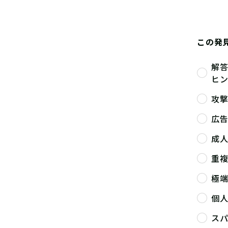
この発
解
ヒ
攻
広
成
重
極
個
ス