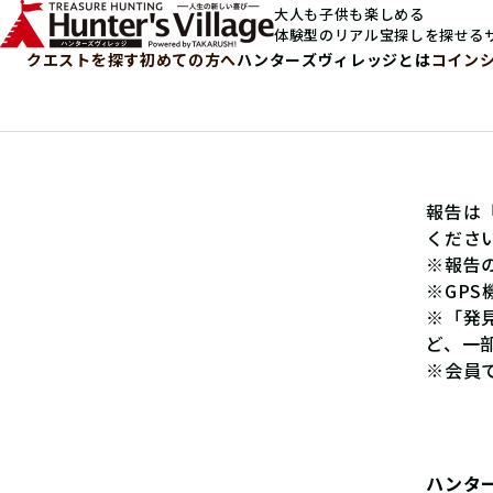
大人も子供も楽しめる
体験型のリアル宝探しを探せる
クエストを探す
初めての方へ
ハンターズヴィレッジとは
コイン
報告は
くださ
※報告
※GP
※「発
ど、一
※会員
ハンタ