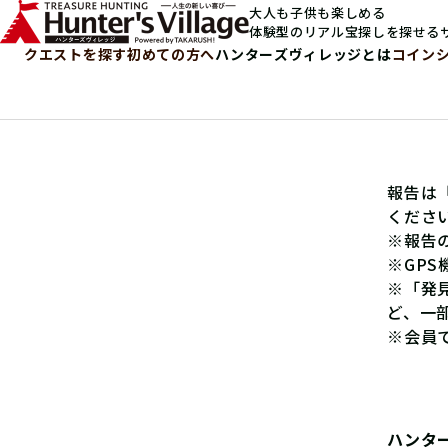
大人も子供も楽しめる
体験型のリアル宝探しを探せる
クエストを探す
初めての方へ
ハンターズヴィレッジとは
コイン
報告は
くださ
※報告
※GP
※「発
ど、一
※会員
ハンタ