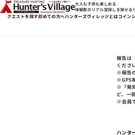
大人も子供も楽しめる
体験型のリアル宝探しを探せる
クエストを探す
初めての方へ
ハンターズヴィレッジとは
コイン
報告は
くださ
※報告
※GP
※「発
ど、一
※会員
ハンタ