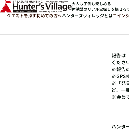
大人も子供も楽しめる
体験型のリアル宝探しを探せる
クエストを探す
初めての方へ
ハンターズヴィレッジとは
コイン
報告は
くださ
※報告
※GP
※「発
ど、一
※会員
ハンタ