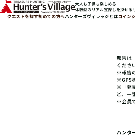
大人も子供も楽しめる
体験型のリアル宝探しを探せる
クエストを探す
初めての方へ
ハンターズヴィレッジとは
コイン
報告は
くださ
※報告
※GP
※「発
ど、一
※会員
ハンタ