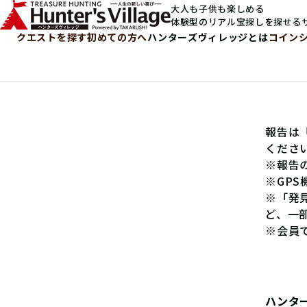
大人も子供も楽しめる
体験型のリアル宝探しを探せる
クエストを探す
初めての方へ
ハンターズヴィレッジとは
コイン
報告は
くださ
※報告
※GP
※「発
ど、一
※会員
ハンタ