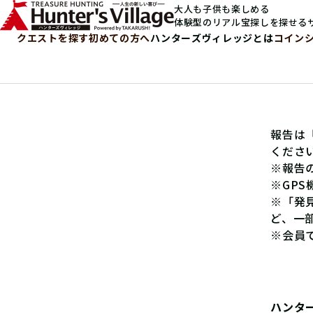
大人も子供も楽しめる
体験型のリアル宝探しを探せる
クエストを探す
初めての方へ
ハンターズヴィレッジとは
コイン
報告は
くださ
※報告
※GP
※「発
ど、一
※会員
ハンタ