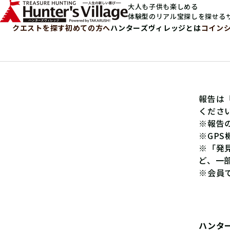
大人も子供も楽しめる
体験型のリアル宝探しを探せる
クエストを探す
初めての方へ
ハンターズヴィレッジとは
コイン
報告は
くださ
※報告
※GP
※「発
ど、一
※会員
ハンタ