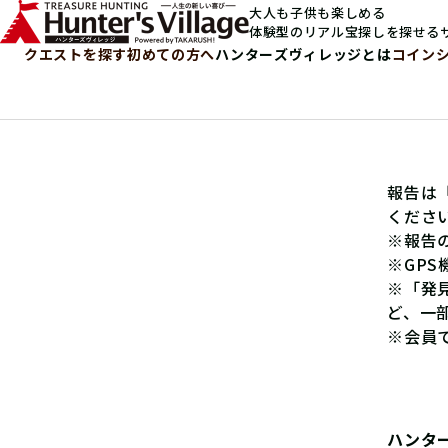
大人も子供も楽しめる
体験型のリアル宝探しを探せる
クエストを探す
初めての方へ
ハンターズヴィレッジとは
コイン
報告は
くださ
※報告
※GP
※「発
ど、一
※会員
ハンタ