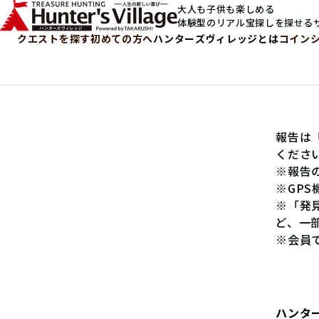
大人も子供も楽しめる
体験型のリアル宝探しを探せる
クエストを探す
初めての方へ
ハンターズヴィレッジとは
コイン
報告は
くださ
※報告
※GP
※「発
ど、一
※会員
ハンタ