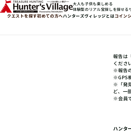
大人も子供も楽しめる
体験型のリアル宝探しを探せる
クエストを探す
初めての方へ
ハンターズヴィレッジとは
コイン
報告は
くださ
※報告
※GP
※「発
ど、一
※会員
ハンタ