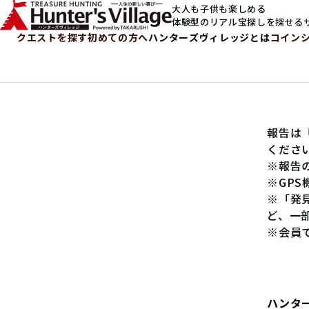
大人も子供も楽しめる
体験型のリアル宝探しを探せる
クエストを探す
初めての方へ
ハンターズヴィレッジとは
コイン
報告は
くださ
※報告
※GP
※「発
ど、一
※会員
ハンタ